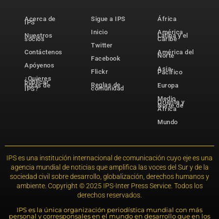
Acerca de
Sigue a IPS
África
IPS
Inicio
América
Nuestros
Latina y el
socios
Caribe
Twitter
Contáctenos
América del
Norte
Facebook
Apóyenos
Asia-
Flickr
Pacífico
¿Quieres
publicar
Reglas de
notas de
Europa
comunidad
IPS?
Medio
Oriente y
Norte de
África
Mundo
IPS es una institución internacional de comunicación cuyo eje es una
agencia mundial de noticias que amplifica las voces del Sur y de la
sociedad civil sobre desarrollo, globalización, derechos humanos y
ambiente. Copyright © 2025 IPS-Inter Press Service. Todos los
derechos reservados.
IPS es la única organización periodística mundial con más
personal y corresponsales en el mundo en desarrollo que en los