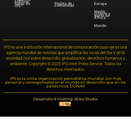
publicar
Reglas de
notas de
Europa
comunidad
IPS?
Medio
Oriente y
Norte de
África
Mundo
IPS es una institución internacional de comunicación cuyo eje es una
agencia mundial de noticias que amplifica las voces del Sur y de la
sociedad civil sobre desarrollo, globalización, derechos humanos y
ambiente. Copyright © 2025 IPS-Inter Press Service. Todos los
derechos reservados.
IPS es la única organización periodística mundial con más
personal y corresponsales en el mundo en desarrollo que en los
países ricos. DONAR
Desarrollo & Hosting: Atiko.Studio