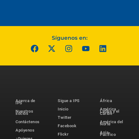
Síguenos en:
Acerca de
Sigue a IPS
África
IPS
Inicio
América
Nuestros
Latina y el
socios
Caribe
Twitter
Contáctenos
América del
Norte
Facebook
Apóyenos
Asia-
Flickr
Pacífico
¿Quieres