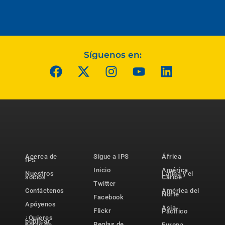
Síguenos en:
Acerca de
Sigue a IPS
África
IPS
Inicio
América
Nuestros
Latina y el
socios
Caribe
Twitter
Contáctenos
América del
Norte
Facebook
Apóyenos
Asia-
Flickr
Pacífico
¿Quieres
publicar
Reglas de
notas de
Europa