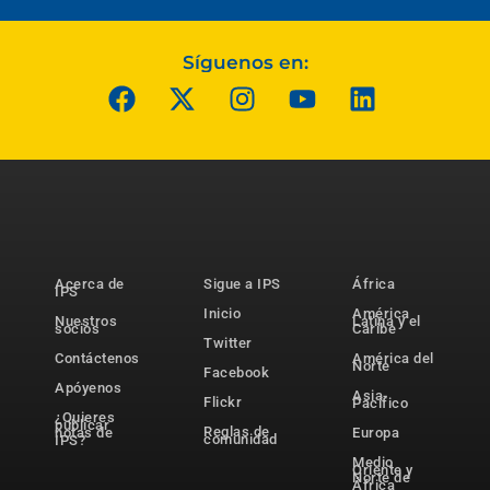
Síguenos en:
Acerca de
Sigue a IPS
África
IPS
Inicio
América
Nuestros
Latina y el
socios
Caribe
Twitter
Contáctenos
América del
Norte
Facebook
Apóyenos
Asia-
Flickr
Pacífico
¿Quieres
publicar
Reglas de
notas de
Europa
comunidad
IPS?
Medio
Oriente y
Norte de
África