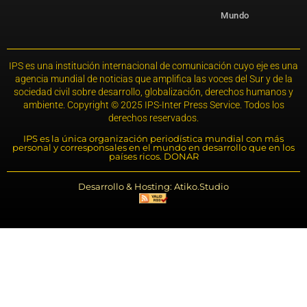
Mundo
IPS es una institución internacional de comunicación cuyo eje es una
agencia mundial de noticias que amplifica las voces del Sur y de la
sociedad civil sobre desarrollo, globalización, derechos humanos y
ambiente. Copyright © 2025 IPS-Inter Press Service. Todos los
derechos reservados.
IPS es la única organización periodística mundial con más
personal y corresponsales en el mundo en desarrollo que en los
países ricos. DONAR
Desarrollo & Hosting: Atiko.Studio