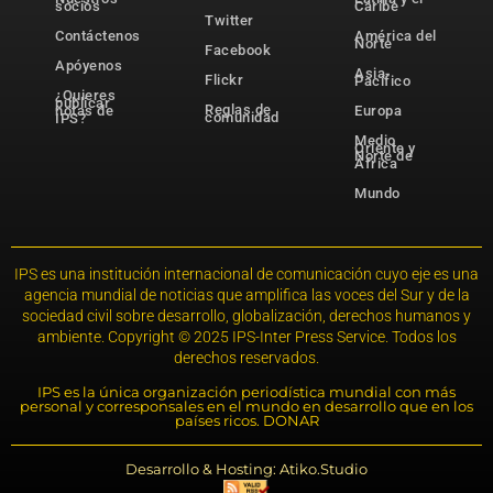
socios
Caribe
Twitter
Contáctenos
América del
Norte
Facebook
Apóyenos
Asia-
Flickr
Pacífico
¿Quieres
publicar
Reglas de
notas de
Europa
comunidad
IPS?
Medio
Oriente y
Norte de
África
Mundo
IPS es una institución internacional de comunicación cuyo eje es una
agencia mundial de noticias que amplifica las voces del Sur y de la
sociedad civil sobre desarrollo, globalización, derechos humanos y
ambiente. Copyright © 2025 IPS-Inter Press Service. Todos los
derechos reservados.
IPS es la única organización periodística mundial con más
personal y corresponsales en el mundo en desarrollo que en los
países ricos. DONAR
Desarrollo & Hosting: Atiko.Studio