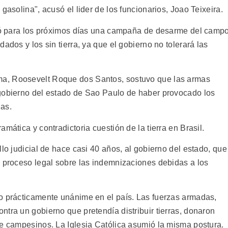
gasolina", acusó el lider de los funcionarios, Joao Teixeira.
ció para los próximos días una campaña de desarme del campo
ados y los sin tierra, ya que el gobierno no tolerará las
a, Roosevelt Roque dos Santos, sostuvo que las armas
 gobierno del estado de Sao Paulo de haber provocado los
as.
mática y contradictoria cuestión de la tierra en Brasil.
llo judicial de hace casi 40 años, al gobierno del estado, que
n proceso legal sobre las indemnizaciones debidas a los
o prácticamente unánime en el país. Las fuerzas armadas,
tra un gobierno que pretendía distribuir tierras, donaron
de campesinos. La Iglesia Católica asumió la misma postura.