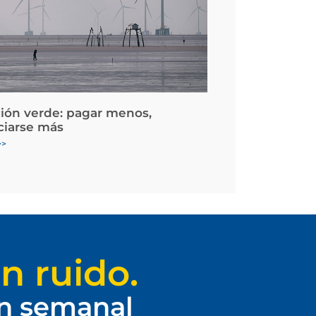
ción verde: pagar menos,
ciarse más
>>
n ruido.
ín semanal