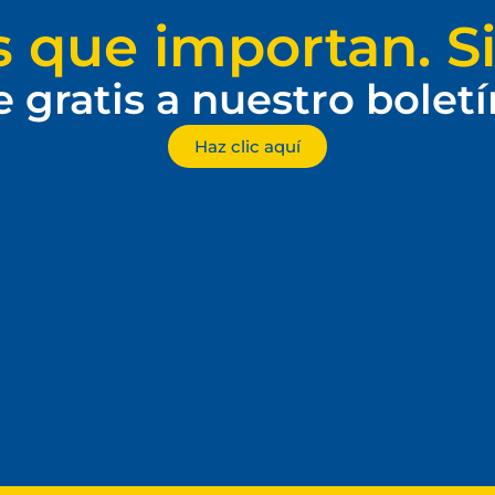
s que importan. Si
e gratis a nuestro bolet
Haz clic aquí