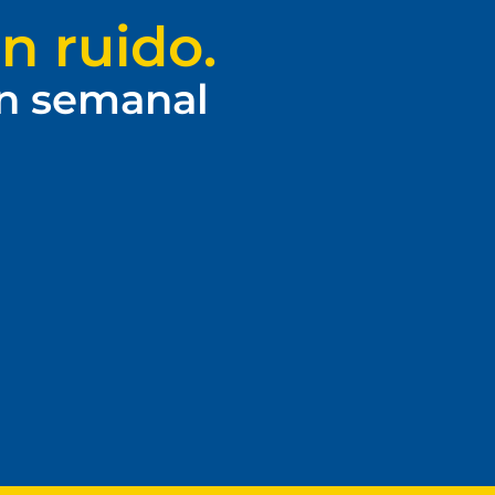
n ruido.
ín semanal