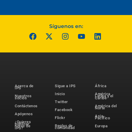
Síguenos en:
Acerca de
Sigue a IPS
África
IPS
Inicio
América
Nuestros
Latina y el
socios
Caribe
Twitter
Contáctenos
América del
Norte
Facebook
Apóyenos
Asia-
Flickr
Pacífico
¿Quieres
publicar
Reglas de
notas de
Europa
comunidad
IPS?