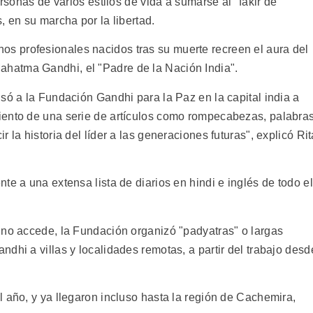
ersonas de varios estilos de vida a sumarse al "fakir de
, en su marcha por la libertad.
 profesionales nacidos tras su muerte recreen el aura del
hatma Gandhi, el "Padre de la Nación India".
só a la Fundación Gandhi para la Paz en la capital india a
iento de una serie de artículos como rompecabezas, palabra
 la historia del líder a las generaciones futuras", explicó Rit
te a una extensa lista de diarios en hindi e inglés de todo el
 no accede, la Fundación organizó "padyatras" o largas
dhi a villas y localidades remotas, a partir del trabajo desd
 año, y ya llegaron incluso hasta la región de Cachemira,