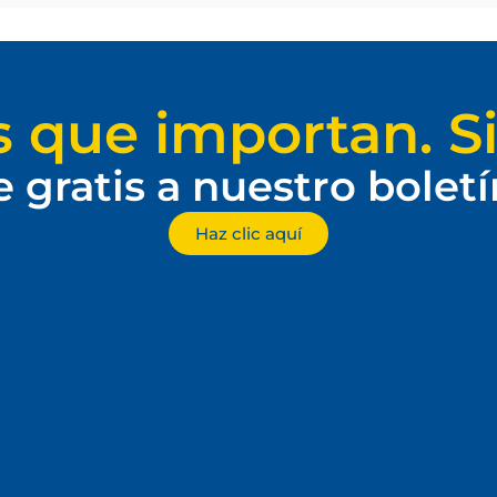
s que importan. Si
e gratis a nuestro bolet
Haz clic aquí