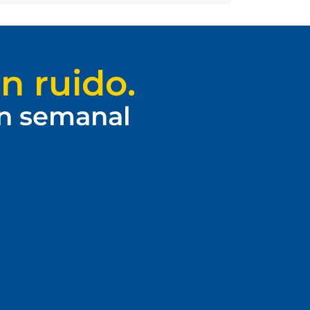
n ruido.
ín semanal