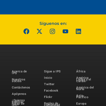
Síguenos en:
Acerca de
Sigue a IPS
África
IPS
Inicio
América
Nuestros
Latina y el
socios
Caribe
Twitter
Contáctenos
América del
Norte
Facebook
Apóyenos
Asia-
Flickr
Pacífico
¿Quieres
publicar
Reglas de
notas de
Europa
comunidad
IPS?