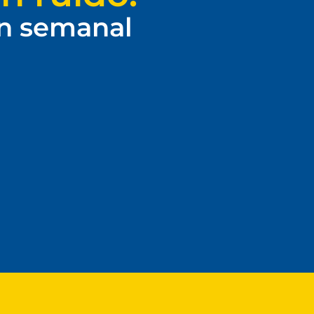
ín semanal