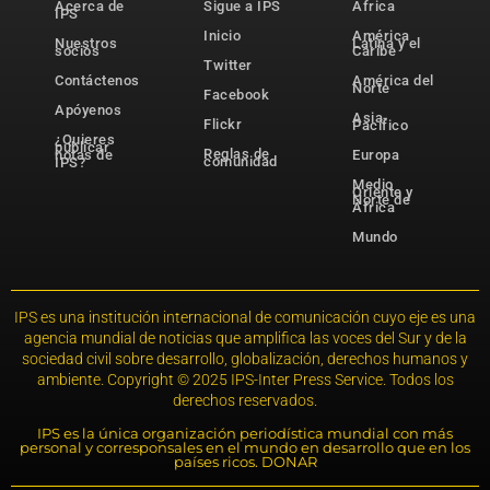
Acerca de
Sigue a IPS
África
IPS
Inicio
América
Nuestros
Latina y el
socios
Caribe
Twitter
Contáctenos
América del
Norte
Facebook
Apóyenos
Asia-
Flickr
Pacífico
¿Quieres
publicar
Reglas de
notas de
Europa
comunidad
IPS?
Medio
Oriente y
Norte de
África
Mundo
IPS es una institución internacional de comunicación cuyo eje es una
agencia mundial de noticias que amplifica las voces del Sur y de la
sociedad civil sobre desarrollo, globalización, derechos humanos y
ambiente. Copyright © 2025 IPS-Inter Press Service. Todos los
derechos reservados.
IPS es la única organización periodística mundial con más
personal y corresponsales en el mundo en desarrollo que en los
países ricos. DONAR