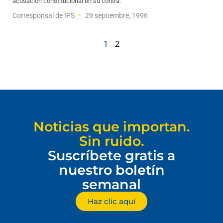
acusación constitucional en su contra.
Corresponsal de IPS
29 septiembre, 1996
1
2
Noticias que importan.
Sin ruido.
Suscríbete gratis a
nuestro boletín
semanal
Haz clic aquí