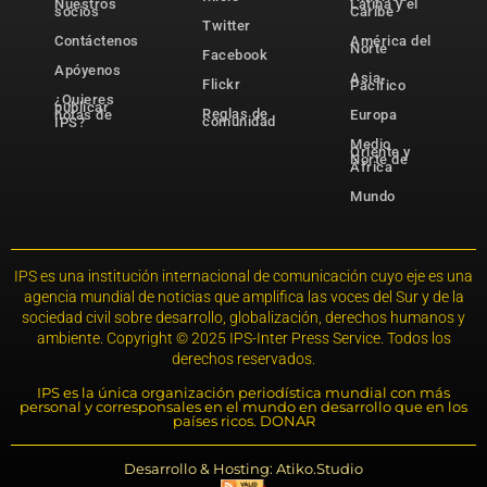
Nuestros
Latina y el
socios
Caribe
Twitter
Contáctenos
América del
Norte
Facebook
Apóyenos
Asia-
Flickr
Pacífico
¿Quieres
publicar
Reglas de
notas de
Europa
comunidad
IPS?
Medio
Oriente y
Norte de
África
Mundo
IPS es una institución internacional de comunicación cuyo eje es una
agencia mundial de noticias que amplifica las voces del Sur y de la
sociedad civil sobre desarrollo, globalización, derechos humanos y
ambiente. Copyright © 2025 IPS-Inter Press Service. Todos los
derechos reservados.
IPS es la única organización periodística mundial con más
personal y corresponsales en el mundo en desarrollo que en los
países ricos. DONAR
Desarrollo & Hosting: Atiko.Studio