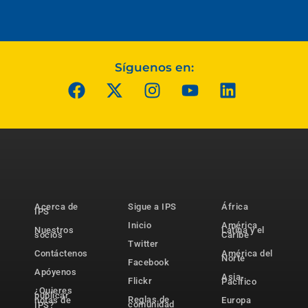
Síguenos en:
Acerca de
Sigue a IPS
África
IPS
Inicio
América
Nuestros
Latina y el
socios
Caribe
Twitter
Contáctenos
América del
Norte
Facebook
Apóyenos
Asia-
Flickr
Pacífico
¿Quieres
publicar
Reglas de
notas de
Europa
comunidad
IPS?