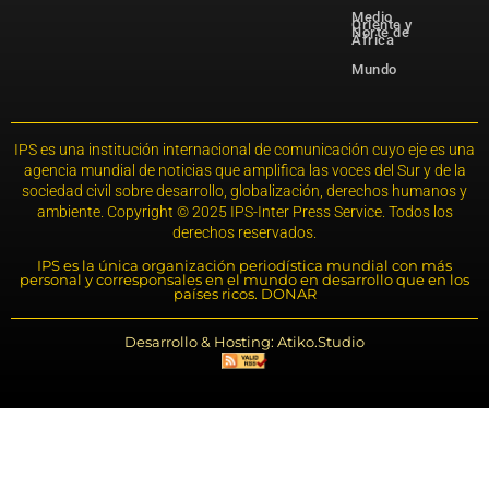
Medio
Oriente y
Norte de
África
Mundo
IPS es una institución internacional de comunicación cuyo eje es una
agencia mundial de noticias que amplifica las voces del Sur y de la
sociedad civil sobre desarrollo, globalización, derechos humanos y
ambiente. Copyright © 2025 IPS-Inter Press Service. Todos los
derechos reservados.
IPS es la única organización periodística mundial con más
personal y corresponsales en el mundo en desarrollo que en los
países ricos. DONAR
Desarrollo & Hosting: Atiko.Studio