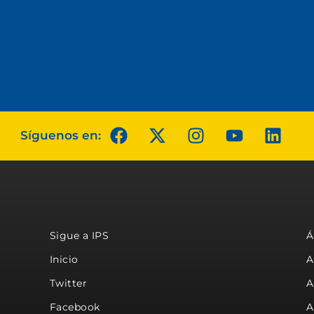
Síguenos en:
Sigue a IPS
Á
Inicio
A
Twitter
A
Facebook
A