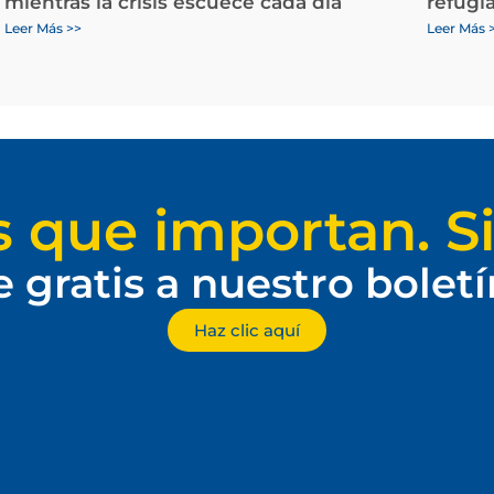
mientras la crisis escuece cada día
refugi
Leer Más >>
Leer Más 
s que importan. Si
e gratis a nuestro bolet
Haz clic aquí