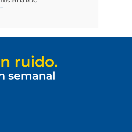
ados en la RDC
>>
n ruido.
ín semanal