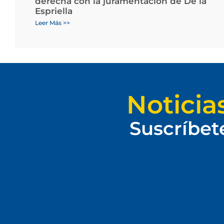
derecha con la juramentación de De la
Espriella
Leer Más >>
Noticia
Suscríbet