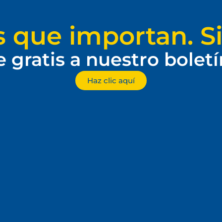
s que importan. Si
e gratis a nuestro bolet
Haz clic aquí