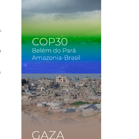
.
e
n