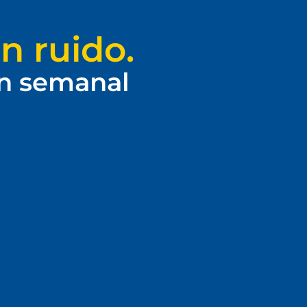
n ruido.
ín semanal