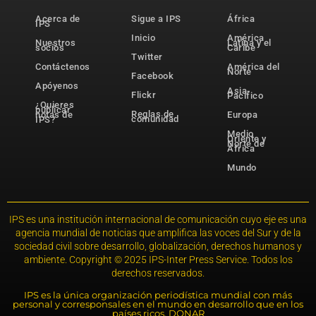
Acerca de
Sigue a IPS
África
IPS
Inicio
América
Nuestros
Latina y el
socios
Caribe
Twitter
Contáctenos
América del
Norte
Facebook
Apóyenos
Asia-
Flickr
Pacífico
¿Quieres
publicar
Reglas de
notas de
Europa
comunidad
IPS?
Medio
Oriente y
Norte de
África
Mundo
IPS es una institución internacional de comunicación cuyo eje es una
agencia mundial de noticias que amplifica las voces del Sur y de la
sociedad civil sobre desarrollo, globalización, derechos humanos y
ambiente. Copyright © 2025 IPS-Inter Press Service. Todos los
derechos reservados.
IPS es la única organización periodística mundial con más
personal y corresponsales en el mundo en desarrollo que en los
países ricos. DONAR