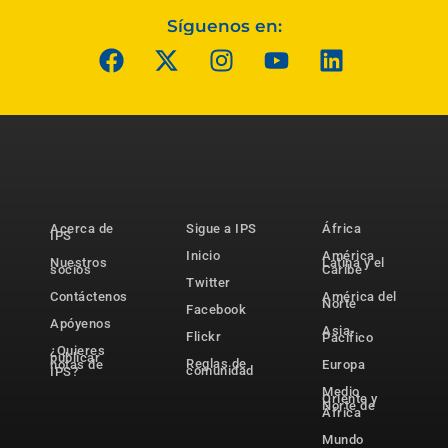
Síguenos en:
Acerca de
Sigue a IPS
África
IPS
Inicio
América
Nuestros
Latina y el
socios
Caribe
Twitter
Contáctenos
América del
Norte
Facebook
Apóyenos
Asia-
Flickr
Pacífico
¿Quieres
publicar
Reglas de
notas de
Europa
comunidad
IPS?
Medio
Oriente y
Norte de
África
Mundo