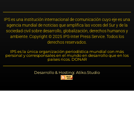
IPS es una institución internacional de comunicación cuyo eje es una
agencia mundial de noticias que amplifica las voces del Sur y de la
sociedad civil sobre desarrollo, globalización, derechos humanos y
ambiente. Copyright © 2025 IPS-Inter Press Service. Todos los
derechos reservados.
IPS es la única organización periodística mundial con más
personal y corresponsales en el mundo en desarrollo que en los
países ricos. DONAR
Desarrollo & Hosting: Atiko.Studio