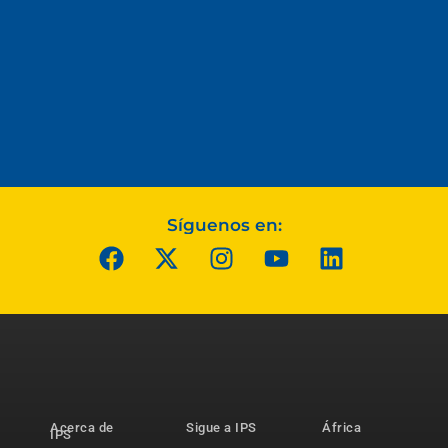
Síguenos en:
Acerca de
Sigue a IPS
África
IPS