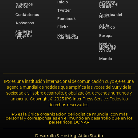
Inicio
América
Nuestros
Latina y el
socios
Caribe
Twitter
Contáctenos
América del
Norte
Facebook
Apóyenos
Asia-
Flickr
Pacífico
¿Quieres
publicar
Reglas de
notas de
Europa
comunidad
IPS?
Medio
Oriente y
Norte de
África
Mundo
IPS es una institución internacional de comunicación cuyo eje es una
agencia mundial de noticias que amplifica las voces del Sur y de la
sociedad civil sobre desarrollo, globalización, derechos humanos y
ambiente. Copyright © 2025 IPS-Inter Press Service. Todos los
derechos reservados.
IPS es la única organización periodística mundial con más
personal y corresponsales en el mundo en desarrollo que en los
países ricos. DONAR
Desarrollo & Hosting: Atiko.Studio