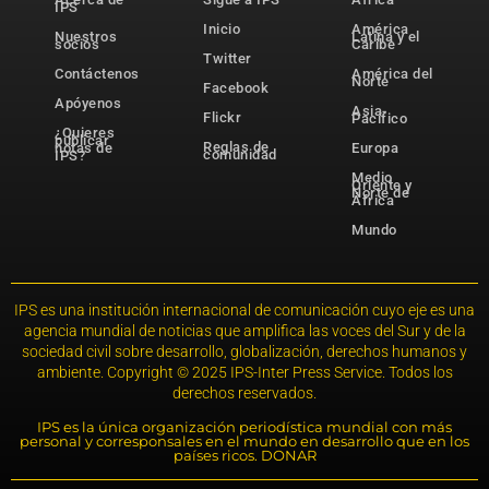
IPS
Inicio
América
Nuestros
Latina y el
socios
Caribe
Twitter
Contáctenos
América del
Norte
Facebook
Apóyenos
Asia-
Flickr
Pacífico
¿Quieres
publicar
Reglas de
notas de
Europa
comunidad
IPS?
Medio
Oriente y
Norte de
África
Mundo
IPS es una institución internacional de comunicación cuyo eje es una
agencia mundial de noticias que amplifica las voces del Sur y de la
sociedad civil sobre desarrollo, globalización, derechos humanos y
ambiente. Copyright © 2025 IPS-Inter Press Service. Todos los
derechos reservados.
IPS es la única organización periodística mundial con más
personal y corresponsales en el mundo en desarrollo que en los
países ricos. DONAR