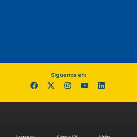
Síguenos en:
Acerca de
Sigue a IPS
África