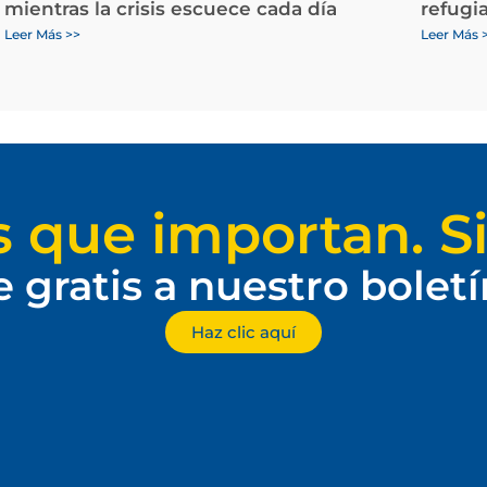
mientras la crisis escuece cada día
refugi
Leer Más >>
Leer Más 
s que importan. Si
e gratis a nuestro bolet
Haz clic aquí