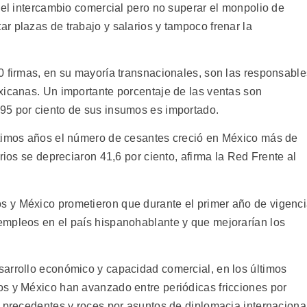
 el intercambio comercial pero no superar el monpolio de
r plazas de trabajo y salarios y tampoco frenar la
0 firmas, en su mayoría transnacionales, son las responsable
xicanas. Un importante porcentaje de las ventas son
95 por ciento de sus insumos es importado.
ltimos años el número de cesantes creció en México más de
rios se depreciaron 41,6 por ciento, afirma la Red Frente al
 y México prometieron que durante el primer año de vigenc
empleos en el país hispanohablante y que mejorarían los
arrollo económico y capacidad comercial, en los últimos
s y México han avanzado entre periódicas fricciones por
n precedentes y roces por asuntos de diplomacia internaciona