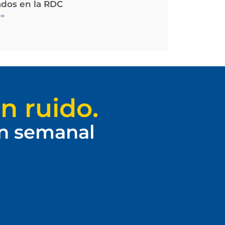
ados en la RDC
>>
n ruido.
ín semanal