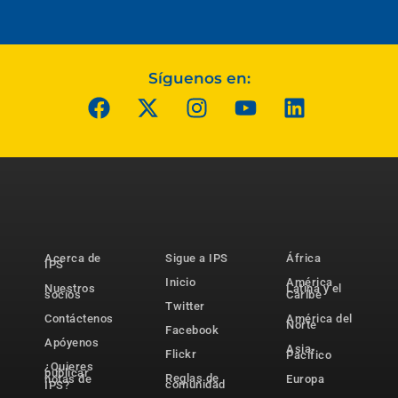
Síguenos en:
Acerca de
Sigue a IPS
África
IPS
Inicio
América
Nuestros
Latina y el
socios
Caribe
Twitter
Contáctenos
América del
Norte
Facebook
Apóyenos
Asia-
Flickr
Pacífico
¿Quieres
publicar
Reglas de
notas de
Europa
comunidad
IPS?