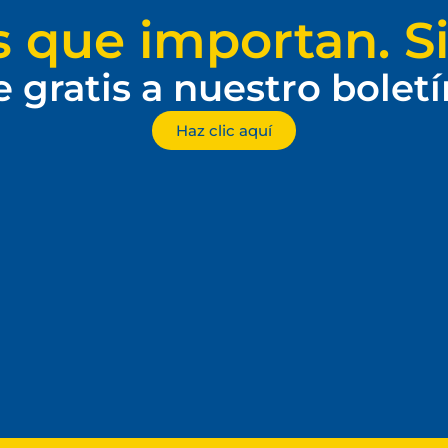
s que importan. Si
e gratis a nuestro bolet
Haz clic aquí