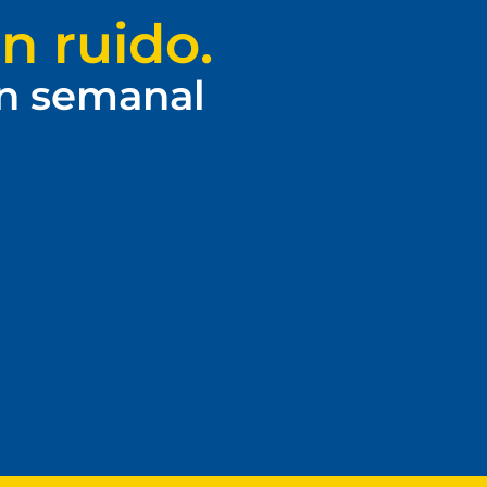
n ruido.
ín semanal