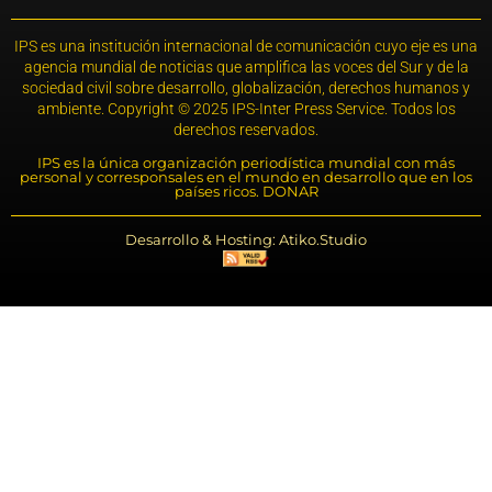
IPS es una institución internacional de comunicación cuyo eje es una
agencia mundial de noticias que amplifica las voces del Sur y de la
sociedad civil sobre desarrollo, globalización, derechos humanos y
ambiente. Copyright © 2025 IPS-Inter Press Service. Todos los
derechos reservados.
IPS es la única organización periodística mundial con más
personal y corresponsales en el mundo en desarrollo que en los
países ricos. DONAR
Desarrollo & Hosting: Atiko.Studio