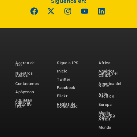
Síguenos en:
Acerca de
Sigue a IPS
África
IPS
Inicio
América
Nuestros
Latina y el
socios
Caribe
Twitter
Contáctenos
América del
Norte
Facebook
Apóyenos
Asia-
Flickr
Pacífico
¿Quieres
publicar
Reglas de
notas de
Europa
comunidad
IPS?
Medio
Oriente y
Norte de
África
Mundo