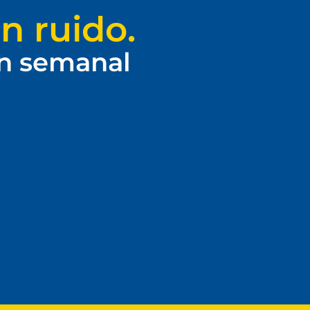
n ruido.
ín semanal