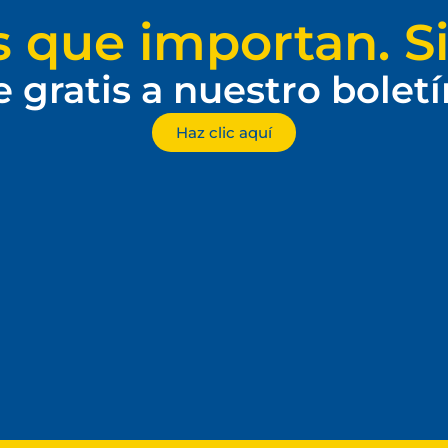
s que importan. Si
e gratis a nuestro bolet
Haz clic aquí