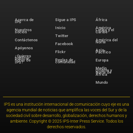
Acerca de
Sigue a IPS
África
IPS
Inicio
América
Nuestros
Latina y el
socios
Caribe
Twitter
Contáctenos
América del
Norte
Facebook
Apóyenos
Asia-
Flickr
Pacífico
¿Quieres
publicar
Reglas de
notas de
Europa
comunidad
IPS?
Medio
Oriente y
Norte de
África
Mundo
IPS es una institución internacional de comunicación cuyo eje es una
agencia mundial de noticias que amplifica las voces del Sur y de la
sociedad civil sobre desarrollo, globalización, derechos humanos y
ambiente. Copyright © 2025 IPS-Inter Press Service. Todos los
derechos reservados.