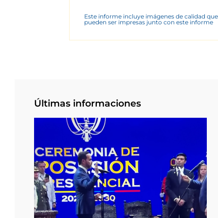
Este informe incluye imágenes de calidad que
pueden ser impresas junto con este informe
Últimas informaciones