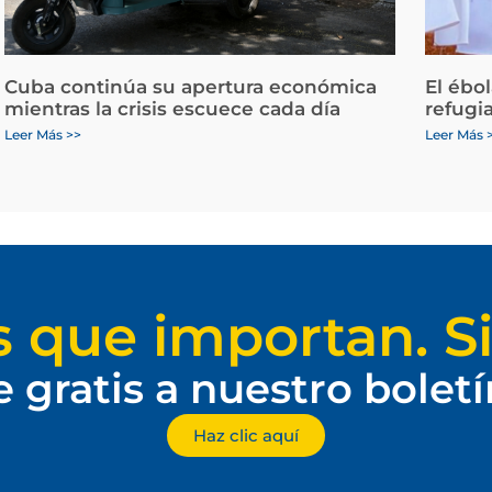
Cuba continúa su apertura económica
El ébo
mientras la crisis escuece cada día
refugi
Leer Más >>
Leer Más 
s que importan. Si
e gratis a nuestro bolet
Haz clic aquí