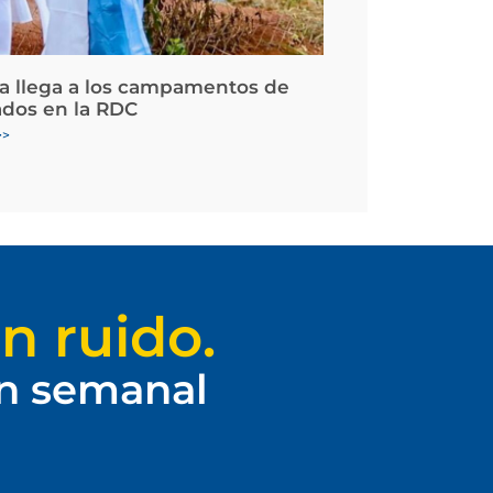
la llega a los campamentos de
ados en la RDC
>>
n ruido.
ín semanal