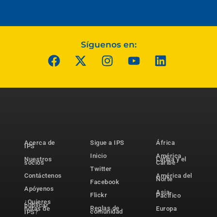
Síguenos en:
Acerca de
Sigue a IPS
África
IPS
Inicio
América
Nuestros
Latina y el
socios
Caribe
Twitter
Contáctenos
América del
Norte
Facebook
Apóyenos
Asia-
Flickr
Pacífico
¿Quieres
publicar
Reglas de
notas de
Europa
comunidad
IPS?