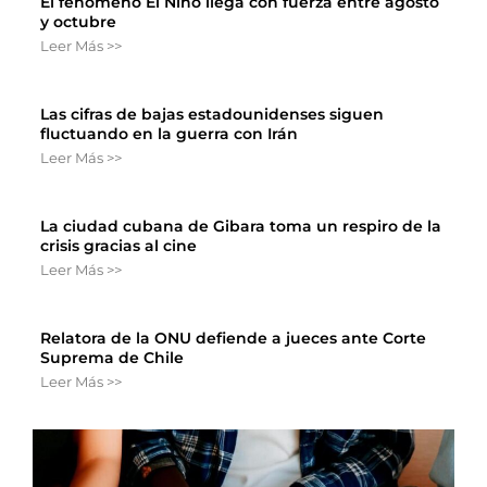
El fenómeno El Niño llega con fuerza entre agosto
y octubre
Leer Más >>
Las cifras de bajas estadounidenses siguen
fluctuando en la guerra con Irán
Leer Más >>
La ciudad cubana de Gibara toma un respiro de la
crisis gracias al cine
Leer Más >>
Relatora de la ONU defiende a jueces ante Corte
Suprema de Chile
Leer Más >>