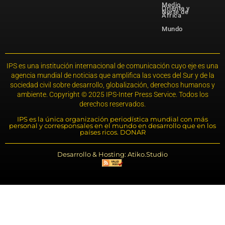
Medio
Oriente y
Norte de
África
Mundo
IPS es una institución internacional de comunicación cuyo eje es una
agencia mundial de noticias que amplifica las voces del Sur y de la
sociedad civil sobre desarrollo, globalización, derechos humanos y
ambiente. Copyright © 2025 IPS-Inter Press Service. Todos los
derechos reservados.
IPS es la única organización periodística mundial con más
personal y corresponsales en el mundo en desarrollo que en los
países ricos. DONAR
Desarrollo & Hosting: Atiko.Studio