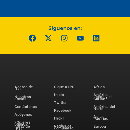
Síguenos en:
Acerca de
Sigue a IPS
África
IPS
Inicio
América
Nuestros
Latina y el
socios
Caribe
Twitter
Contáctenos
América del
Norte
Facebook
Apóyenos
Asia-
Flickr
Pacífico
¿Quieres
publicar
Reglas de
notas de
Europa
comunidad
IPS?