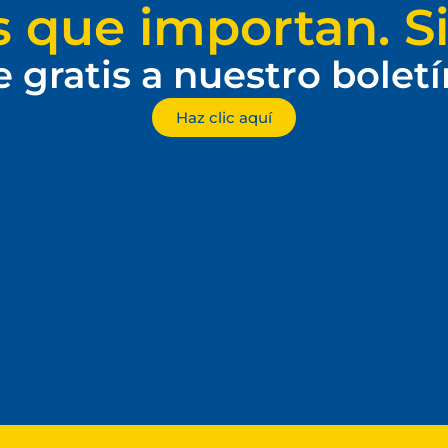
s que importan. Si
e gratis a nuestro bolet
Haz clic aquí