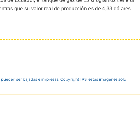
tos de Ecuador, el tanque de gas de 15 kilogramos tiene un
ntras que su valor real de producción es de 4,33 dólares.
 pueden ser bajadas e impresas. Copyright IPS, estas imágenes sólo