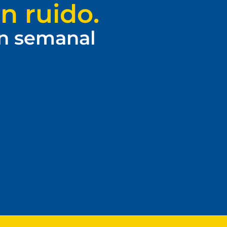
n ruido.
ín semanal