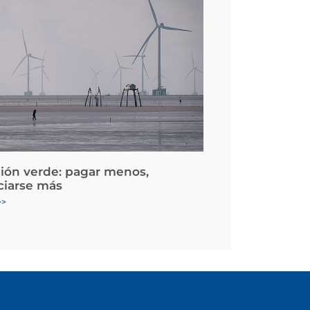
ción verde: pagar menos,
ciarse más
>>