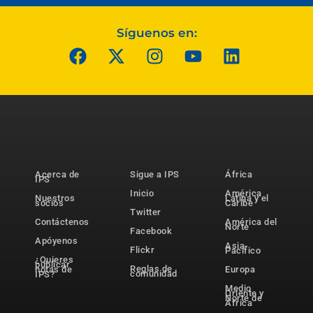
Síguenos en:
Acerca de
Sigue a IPS
África
IPS
Inicio
América
Nuestros
Latina y el
socios
Caribe
Twitter
Contáctenos
América del
Norte
Facebook
Apóyenos
Asia-
Flickr
Pacífico
¿Quieres
publicar
Reglas de
notas de
Europa
comunidad
IPS?
Medio
Oriente y
Norte de
África