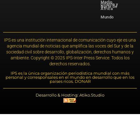
Medio
Oriente y
Norte de
África
Mundo
IPS es una institución internacional de comunicación cuyo eje es una
agencia mundial de noticias que amplifica las voces del Sur y de la
sociedad civil sobre desarrollo, globalización, derechos humanos y
ambiente. Copyright © 2025 IPS-Inter Press Service. Todos los
derechos reservados.
IPS es la única organización periodística mundial con más
personal y corresponsales en el mundo en desarrollo que en los
países ricos. DONAR
Desarrollo & Hosting: Atiko.Studio