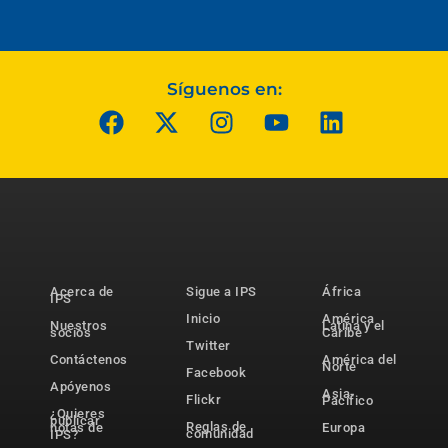
Síguenos en:
Acerca de
Sigue a IPS
África
IPS
Inicio
América
Nuestros
Latina y el
socios
Caribe
Twitter
Contáctenos
América del
Norte
Facebook
Apóyenos
Asia-
Flickr
Pacífico
¿Quieres
publicar
Reglas de
notas de
Europa
comunidad
IPS?