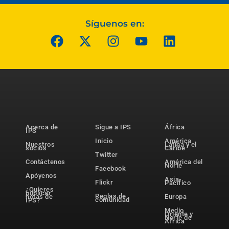
Síguenos en:
Acerca de
Sigue a IPS
África
IPS
Inicio
América
Nuestros
Latina y el
socios
Caribe
Twitter
Contáctenos
América del
Norte
Facebook
Apóyenos
Asia-
Flickr
Pacífico
¿Quieres
publicar
Reglas de
notas de
Europa
comunidad
IPS?
Medio
Oriente y
Norte de
África