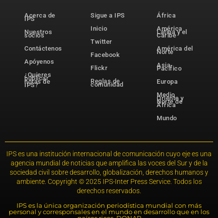
Acerca de
Sigue a IPS
África
IPS
Inicio
América
Nuestros
Latina y el
socios
Caribe
Twitter
Contáctenos
América del
Norte
Facebook
Apóyenos
Asia-
Flickr
Pacífico
¿Quieres
publicar
Reglas de
notas de
Europa
comunidad
IPS?
Medio
Oriente y
Norte de
África
Mundo
IPS es una institución internacional de comunicación cuyo eje es una
agencia mundial de noticias que amplifica las voces del Sur y de la
sociedad civil sobre desarrollo, globalización, derechos humanos y
ambiente. Copyright © 2025 IPS-Inter Press Service. Todos los
derechos reservados.
IPS es la única organización periodística mundial con más
personal y corresponsales en el mundo en desarrollo que en los