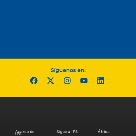
Síguenos en:
Acerca de
Sigue a IPS
África
IPS