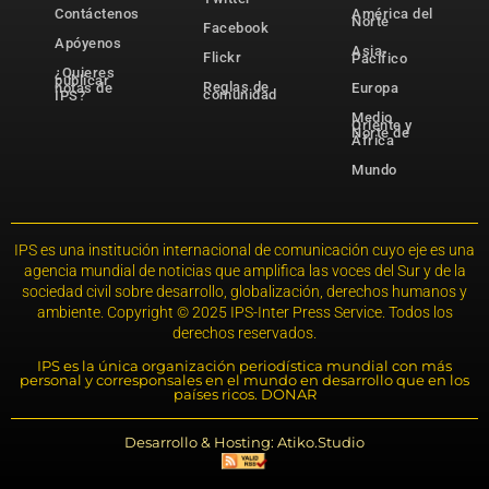
Contáctenos
América del
Norte
Facebook
Apóyenos
Asia-
Flickr
Pacífico
¿Quieres
publicar
Reglas de
notas de
Europa
comunidad
IPS?
Medio
Oriente y
Norte de
África
Mundo
IPS es una institución internacional de comunicación cuyo eje es una
agencia mundial de noticias que amplifica las voces del Sur y de la
sociedad civil sobre desarrollo, globalización, derechos humanos y
ambiente. Copyright © 2025 IPS-Inter Press Service. Todos los
derechos reservados.
IPS es la única organización periodística mundial con más
personal y corresponsales en el mundo en desarrollo que en los
países ricos. DONAR
Desarrollo & Hosting: Atiko.Studio