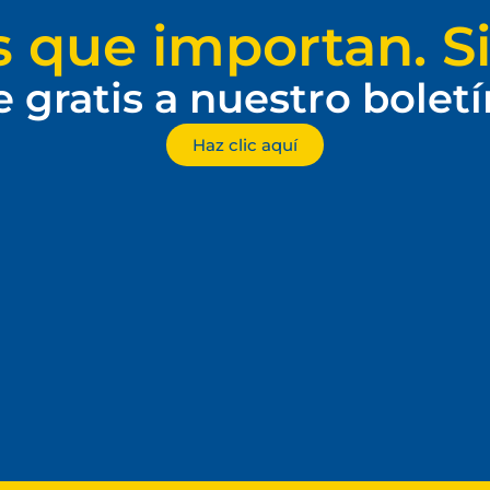
s que importan. Si
e gratis a nuestro bolet
Haz clic aquí