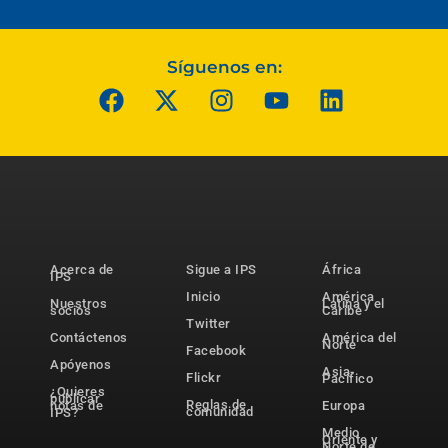
Síguenos en:
Acerca de
Sigue a IPS
África
IPS
Inicio
América
Nuestros
Latina y el
socios
Caribe
Twitter
Contáctenos
América del
Norte
Facebook
Apóyenos
Asia-
Flickr
Pacífico
¿Quieres
publicar
Reglas de
notas de
Europa
comunidad
IPS?
Medio
Oriente y
Norte de