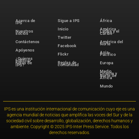
Acerca de
Sigue a IPS
África
IPS
Inicio
América
Nuestros
Latina y el
socios
Caribe
Twitter
Contáctenos
América del
Norte
Facebook
Apóyenos
Asia-
Flickr
Pacífico
¿Quieres
publicar
Reglas de
notas de
Europa
comunidad
IPS?
Medio
Oriente y
Norte de
África
Mundo
IPS es una institución internacional de comunicación cuyo eje es una
agencia mundial de noticias que amplifica las voces del Sur y de la
sociedad civil sobre desarrollo, globalización, derechos humanos y
ambiente. Copyright © 2025 IPS-Inter Press Service. Todos los
derechos reservados.