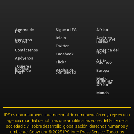
Acerca de
Sigue a IPS
África
IPS
Inicio
América
Nuestros
Latina y el
socios
Caribe
Twitter
Contáctenos
América del
Norte
Facebook
Apóyenos
Asia-
Flickr
Pacífico
¿Quieres
publicar
Reglas de
notas de
Europa
comunidad
IPS?
Medio
Oriente y
Norte de
África
Mundo
IPS es una institución internacional de comunicación cuyo eje es una
agencia mundial de noticias que amplifica las voces del Sur y de la
sociedad civil sobre desarrollo, globalización, derechos humanos y
ambiente. Copyright © 2025 IPS-Inter Press Service. Todos los