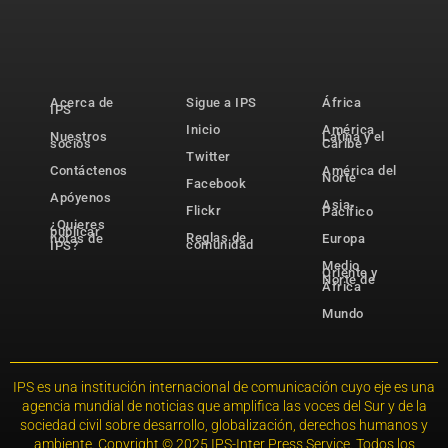
Acerca de
Sigue a IPS
África
IPS
Inicio
América
Nuestros
Latina y el
socios
Caribe
Twitter
Contáctenos
América del
Norte
Facebook
Apóyenos
Asia-
Flickr
Pacífico
¿Quieres
publicar
Reglas de
notas de
Europa
comunidad
IPS?
Medio
Oriente y
Norte de
África
Mundo
IPS es una institución internacional de comunicación cuyo eje es una
agencia mundial de noticias que amplifica las voces del Sur y de la
sociedad civil sobre desarrollo, globalización, derechos humanos y
ambiente. Copyright © 2025 IPS-Inter Press Service. Todos los