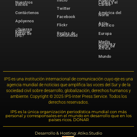
Inicio
América
Nuestros
Latina y el
socios
Caribe
Twitter
Contáctenos
América del
Norte
Facebook
Apóyenos
Asia-
Flickr
Pacífico
¿Quieres
publicar
Reglas de
notas de
Europa
comunidad
IPS?
Medio
Oriente y
Norte de
África
Mundo
IPS es una institución internacional de comunicación cuyo eje es una
agencia mundial de noticias que amplifica las voces del Sur y de la
sociedad civil sobre desarrollo, globalización, derechos humanos y
ambiente. Copyright © 2025 IPS-Inter Press Service. Todos los
derechos reservados.
IPS es la única organización periodística mundial con más
personal y corresponsales en el mundo en desarrollo que en los
países ricos. DONAR
Desarrollo & Hosting: Atiko.Studio