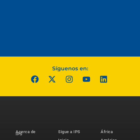
Síguenos en:
Acerca de
Sigue a IPS
África
IPS