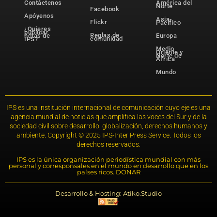
Contáctenos
América del
Norte
Facebook
Apóyenos
Asia-
Flickr
Pacífico
¿Quieres
publicar
Reglas de
notas de
Europa
comunidad
IPS?
Medio
Oriente y
Norte de
África
Mundo
IPS es una institución internacional de comunicación cuyo eje es una
agencia mundial de noticias que amplifica las voces del Sur y de la
sociedad civil sobre desarrollo, globalización, derechos humanos y
ambiente. Copyright © 2025 IPS-Inter Press Service. Todos los
derechos reservados.
IPS es la única organización periodística mundial con más
personal y corresponsales en el mundo en desarrollo que en los
países ricos. DONAR
Desarrollo & Hosting: Atiko.Studio