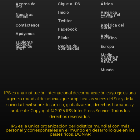
Acerca de
Sigue a IPS
África
IPS
Inicio
América
Nuestros
Latina y el
socios
Caribe
Twitter
Contáctenos
América del
Norte
Facebook
Apóyenos
Asia-
Flickr
Pacífico
¿Quieres
publicar
Reglas de
notas de
Europa
comunidad
IPS?
Medio
Oriente y
Norte de
África
Mundo
IPS es una institución internacional de comunicación cuyo eje es una
agencia mundial de noticias que amplifica las voces del Sur y de la
sociedad civil sobre desarrollo, globalización, derechos humanos y
ambiente. Copyright © 2025 IPS-Inter Press Service. Todos los
derechos reservados.
IPS es la única organización periodística mundial con más
personal y corresponsales en el mundo en desarrollo que en los
países ricos. DONAR