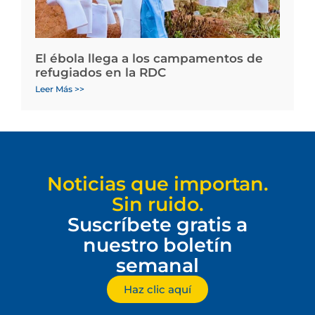
El ébola llega a los campamentos de
refugiados en la RDC
Leer Más >>
Noticias que importan.
Sin ruido.
Suscríbete gratis a
nuestro boletín
semanal
Haz clic aquí