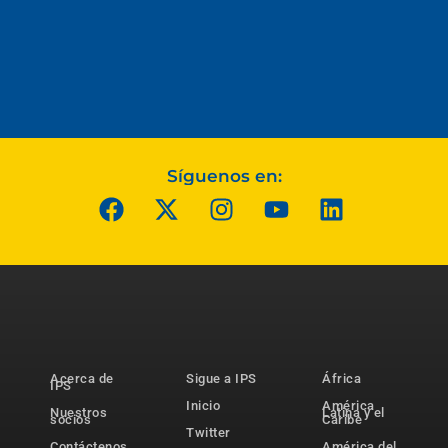
Síguenos en:
Acerca de
Sigue a IPS
África
IPS
Inicio
América
Nuestros
Latina y el
socios
Caribe
Twitter
Contáctenos
América del