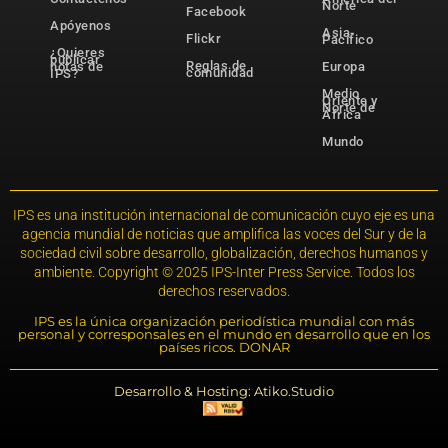
Norte
Facebook
Apóyenos
Asia-
Flickr
Pacífico
¿Quieres
publicar
Reglas de
notas de
Europa
comunidad
IPS?
Medio
Oriente y
Norte de
África
Mundo
IPS es una institución internacional de comunicación cuyo eje es una
agencia mundial de noticias que amplifica las voces del Sur y de la
sociedad civil sobre desarrollo, globalización, derechos humanos y
ambiente. Copyright © 2025 IPS-Inter Press Service. Todos los
derechos reservados.
IPS es la única organización periodística mundial con más
personal y corresponsales en el mundo en desarrollo que en los
países ricos. DONAR
Desarrollo & Hosting: Atiko.Studio