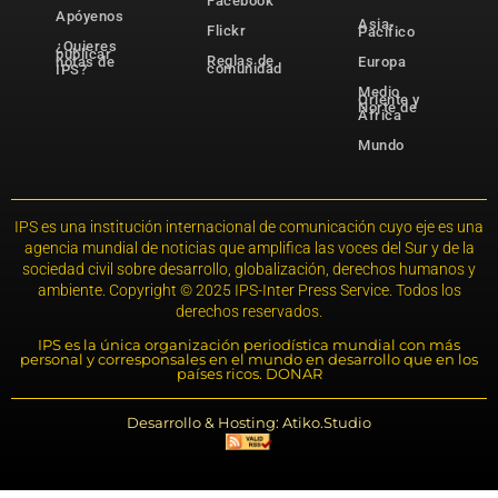
Facebook
Apóyenos
Asia-
Flickr
Pacífico
¿Quieres
publicar
Reglas de
notas de
Europa
comunidad
IPS?
Medio
Oriente y
Norte de
África
Mundo
IPS es una institución internacional de comunicación cuyo eje es una
agencia mundial de noticias que amplifica las voces del Sur y de la
sociedad civil sobre desarrollo, globalización, derechos humanos y
ambiente. Copyright © 2025 IPS-Inter Press Service. Todos los
derechos reservados.
IPS es la única organización periodística mundial con más
personal y corresponsales en el mundo en desarrollo que en los
países ricos. DONAR
Desarrollo & Hosting: Atiko.Studio