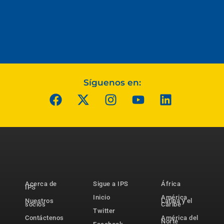
Síguenos en:
Acerca de
Sigue a IPS
África
IPS
Inicio
América
Nuestros
Latina y el
socios
Caribe
Twitter
Contáctenos
América del
Norte