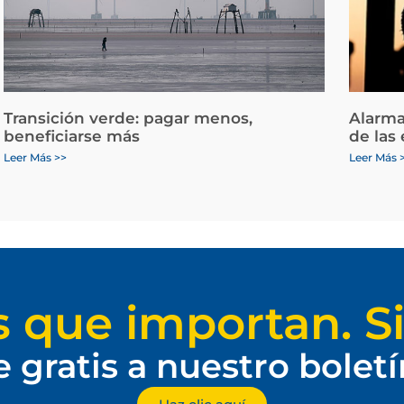
Transición verde: pagar menos,
Alarma
beneficiarse más
de las
Leer Más >>
Leer Más 
s que importan. Si
e gratis a nuestro bolet