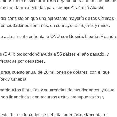
urridas en el mismo año 1995 dejaron un saldo de cientos de
 que quedaron afectadas para siempre", añadió Akashi.
edia consiste en que una aplastante mayoría de las víctimas -
fueron ciudadanos comunes, en su mayoría mujeres y niños.
ue actualmente enfrenta la ONU son Bosnia, Liberia, Ruanda
s (DAH) proporcionó ayuda a 55 países el año pasado, y
fectadas por desastres.
 presupuesto anual de 20 millones de dólares, con el que
York y Ginebra.
rable a las fantasías y ocurrencias de sus donantes, ya que
 son financiadas con recursos extra- presupuestarios y
puesta de los donantes se debilita, además de lamentar el