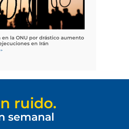
 en la ONU por drástico aumento
 ejecuciones en Irán
>>
n ruido.
ín semanal