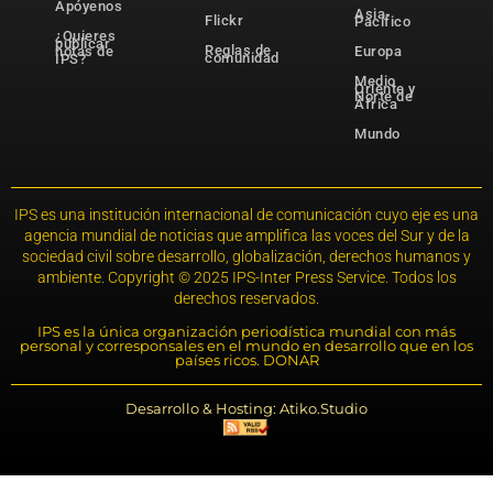
Apóyenos
Asia-
Flickr
Pacífico
¿Quieres
publicar
Reglas de
notas de
Europa
comunidad
IPS?
Medio
Oriente y
Norte de
África
Mundo
IPS es una institución internacional de comunicación cuyo eje es una
agencia mundial de noticias que amplifica las voces del Sur y de la
sociedad civil sobre desarrollo, globalización, derechos humanos y
ambiente. Copyright © 2025 IPS-Inter Press Service. Todos los
derechos reservados.
IPS es la única organización periodística mundial con más
personal y corresponsales en el mundo en desarrollo que en los
países ricos. DONAR
Desarrollo & Hosting: Atiko.Studio