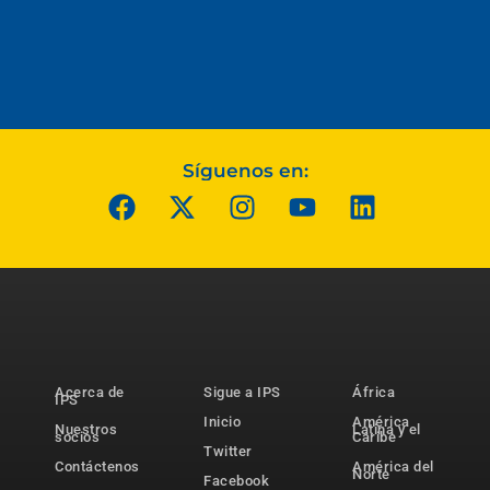
Síguenos en:
Acerca de
Sigue a IPS
África
IPS
Inicio
América
Nuestros
Latina y el
socios
Caribe
Twitter
Contáctenos
América del
Norte
Facebook