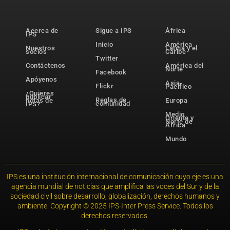
Acerca de
Sigue a IPS
África
IPS
Inicio
América
Nuestros
Latina y el
socios
Caribe
Twitter
Contáctenos
América del
Norte
Facebook
Apóyenos
Asia-
Flickr
Pacífico
¿Quieres
publicar
Reglas de
notas de
Europa
comunidad
IPS?
Medio
Oriente y
Norte de
África
Mundo
IPS es una institución internacional de comunicación cuyo eje es una
agencia mundial de noticias que amplifica las voces del Sur y de la
sociedad civil sobre desarrollo, globalización, derechos humanos y
ambiente. Copyright © 2025 IPS-Inter Press Service. Todos los
derechos reservados.