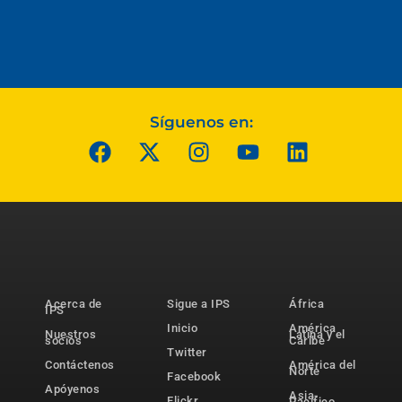
Síguenos en:
Acerca de
Sigue a IPS
África
IPS
Inicio
América
Nuestros
Latina y el
socios
Caribe
Twitter
Contáctenos
América del
Norte
Facebook
Apóyenos
Asia-
Flickr
Pacífico