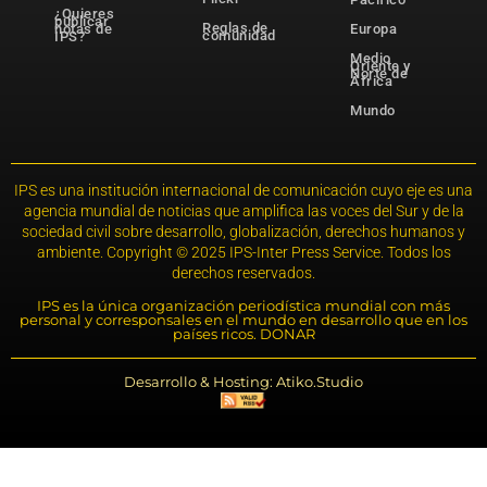
¿Quieres
publicar
Reglas de
notas de
Europa
comunidad
IPS?
Medio
Oriente y
Norte de
África
Mundo
IPS es una institución internacional de comunicación cuyo eje es una
agencia mundial de noticias que amplifica las voces del Sur y de la
sociedad civil sobre desarrollo, globalización, derechos humanos y
ambiente. Copyright © 2025 IPS-Inter Press Service. Todos los
derechos reservados.
IPS es la única organización periodística mundial con más
personal y corresponsales en el mundo en desarrollo que en los
países ricos. DONAR
Desarrollo & Hosting: Atiko.Studio